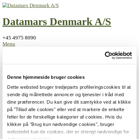
Datamars Denmark A/S
+45 4975 8090
Menu
Svin
Officielle øremærker
DanAvl øremærker
Interne mærker
Denne hjemmeside bruger cookies
Tænger og tilbehør
Kvæg
Dette websted bruger tredjeparts profileringscookies til at
Officielle øremærker
sende dig målrettede annoncer og tjenester i tråd med
Tænger og aflæsning
dine præferencer. Du kan give dit samtykke ved at klikke
Nyheder
på "Tillad alle cookies" eller ved at markere de enkelte
Downloads
felter for de forskellige kategorier af cookies. Hvis du
Bestil her
Om os
klikker på "Brug kun nødvendige cookies", bruger
Cookiepolitik
webstedet kun de cookies, der er strengt nødvendige for
Privatlivspolitik